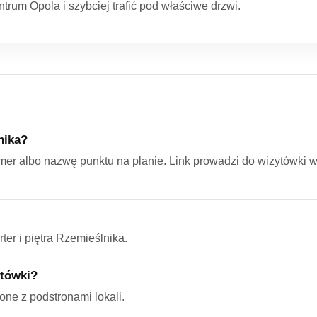
trum Opola i szybciej trafić pod właściwe drzwi.
nika?
mer albo nazwę punktu na planie. Link prowadzi do wizytówki
ter i piętra Rzemieślnika.
ytówki?
one z podstronami lokali.