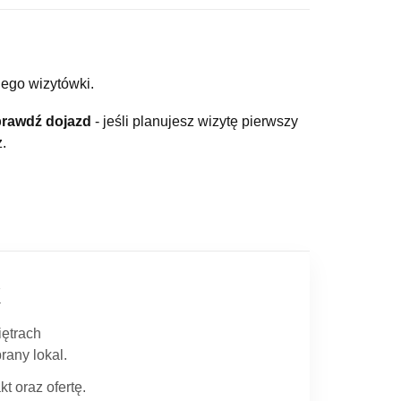
jego wizytówki.
rawdź dojazd
- jeśli planujesz wizytę pierwszy
z.
k
iętrach
rany lokal.
t oraz ofertę.