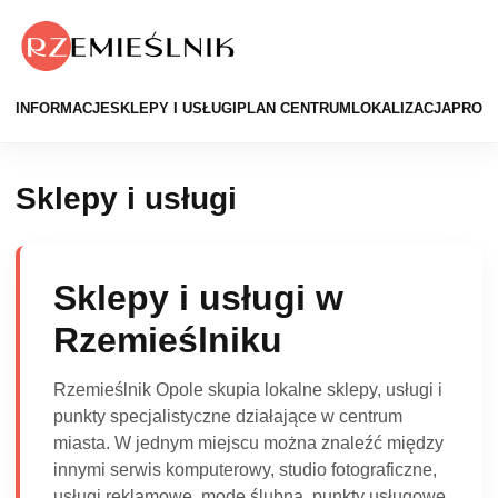
INFORMACJE
SKLEPY I USŁUGI
PLAN CENTRUM
LOKALIZACJA
PROM
Sklepy i usługi
Sklepy i usługi w
Rzemieślniku
Rzemieślnik Opole skupia lokalne sklepy, usługi i
punkty specjalistyczne działające w centrum
miasta. W jednym miejscu można znaleźć między
innymi serwis komputerowy, studio fotograficzne,
usługi reklamowe, modę ślubną, punkty usługowe