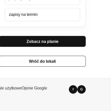
zapisy na termin
Zobacz na planie
Wróć do lokali
le użytkowe
Opinie Google
f
G