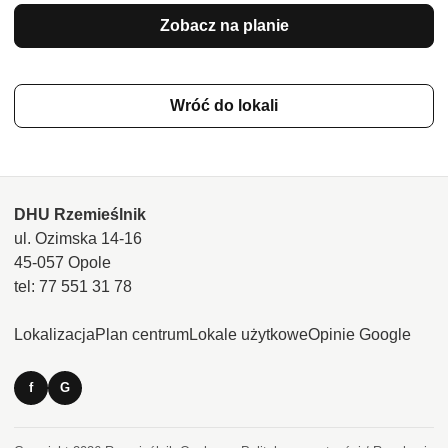
Zobacz na planie
Wróć do lokali
DHU Rzemieślnik
ul. Ozimska 14-16
45-057 Opole
tel: 77 551 31 78
Lokalizacja
Plan centrum
Lokale użytkowe
Opinie Google
f
G